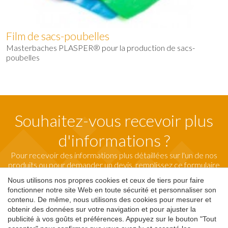
Film de sacs-poubelles
Masterbaches PLASPER® pour la production de sacs-
poubelles
Souhaitez-vous recevoir plus
d'informations ?
Pour recevoir des informations plus détaillées sur l'un de nos
produits ou pour demander un devis, remplissez ce formulaire
et nos spécialistes se mettront en contact immédiatement
Nous utilisons nos propres cookies et ceux de tiers pour faire
avec vous.
fonctionner notre site Web en toute sécurité et personnaliser son
contenu. De même, nous utilisons des cookies pour mesurer et
Enregistrer les paramètres
Tout accepter
obtenir des données sur votre navigation et pour ajuster la
Demande d'info
publicité à vos goûts et préférences. Appuyez sur le bouton "Tout