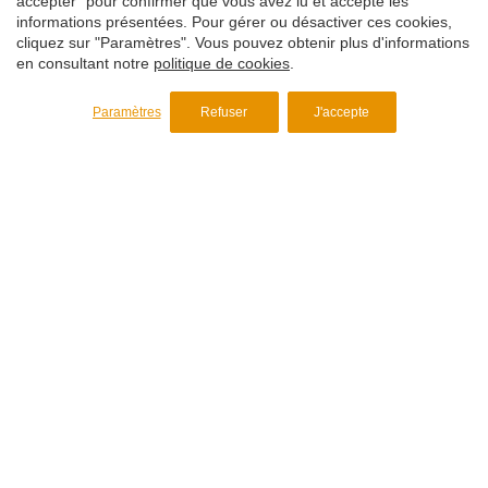
accepter" pour confirmer que vous avez lu et accepté les
informations présentées. Pour gérer ou désactiver ces cookies,
+34 938 468 369
cliquez sur "Paramètres". Vous pouvez obtenir plus d'informations
en consultant notre
politique de cookies
.
plasper@plasper.com
Paramètres
Refuser
J'accepte
C/Bonaventura Aribau s/n
La Roca del Vallès
plasper@plasper.com
+34 938 468 369
Produits et Services
Masterbatches
Masterbatch de Carbonate de Calcium