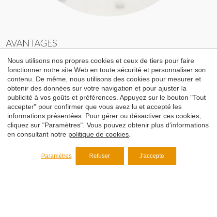
AVANTAGES
Enregistrer les paramètres
Tout accepter
Nous utilisons nos propres cookies et ceux de tiers pour faire
Il résout les problèmes techniques dérivés de l'humidité :
fonctionner notre site Web en toute sécurité et personnaliser son
yeux-de-poisson, trous, rainures, cassures de bulles dans
contenu. De même, nous utilisons des cookies pour mesurer et
le film, défauts de surface...
obtenir des données sur votre navigation et pour ajuster la
Économies
publicité à vos goûts et préférences. Appuyez sur le bouton "Tout
accepter" pour confirmer que vous avez lu et accepté les
Élimination de l'humidité résiduelle
informations présentées. Pour gérer ou désactiver ces cookies,
Pouvoir absorbant élevé
cliquez sur "Paramètres". Vous pouvez obtenir plus d'informations
en consultant notre
politique de cookies
.
Il résout immédiatement un problème d'humidité sans
devoir arrêter la production
Paramètres
Refuser
J'accepte
Dans les polymères hygroscopiques, il élimine le procédé
de séchage
Plus d’information