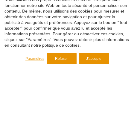
fonctionner notre site Web en toute sécurité et personnaliser son
Économies
contenu. De même, nous utilisons des cookies pour mesurer et
Élimination de l'humidité résiduelle
obtenir des données sur votre navigation et pour ajuster la
publicité à vos goûts et préférences. Appuyez sur le bouton "Tout
Pouvoir absorbant élevé
accepter" pour confirmer que vous avez lu et accepté les
Il résout immédiatement un problème d'humidité sans
informations présentées. Pour gérer ou désactiver ces cookies,
devoir arrêter la production
cliquez sur "Paramètres". Vous pouvez obtenir plus d'informations
en consultant notre
politique de cookies
.
Dans les polymères hygroscopiques, il élimine le procédé
de séchage
Paramètres
Refuser
J'accepte
Plus d’information
Souhaitez-vous recevoir plus
d'informations ?