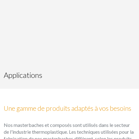
l'analyse des données d'utilisation effectuée par les
utilisateurs du service. . Ils nous permettent de
sauvegarder les informations de préférence de l'utilisateur
pour améliorer la qualité de nos services et offrir une
meilleure expérience grâce aux produits recommandés.
Marketing et Publicité
Ces cookies sont utilisés pour stocker des informations sur
les préférences et les choix personnels de l'utilisateur
grâce à l'observation continue de ses habitudes de
navigation. Grâce à eux, nous pouvons connaître les
habitudes de navigation sur le site Web et afficher des
Applications
publicités liées au profil de navigation de l'utilisateur.
Une gamme de produits adaptés à vos besoins
Nos masterbaches et composés sont utilisés dans le secteur
de l'industrie thermoplastique. Les techniques utilisées pour la
fabrication de nos masterbaches diffèrent, selon les produits