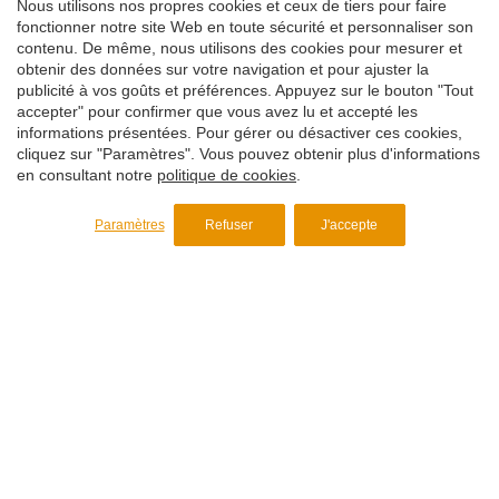
Nous utilisons nos propres cookies et ceux de tiers pour faire
fonctionner notre site Web en toute sécurité et personnaliser son
Enregistrer les paramètres
Tout accepter
contenu. De même, nous utilisons des cookies pour mesurer et
obtenir des données sur votre navigation et pour ajuster la
Souhaitez-vous recevoir plus
publicité à vos goûts et préférences. Appuyez sur le bouton "Tout
accepter" pour confirmer que vous avez lu et accepté les
d'informations ?
informations présentées. Pour gérer ou désactiver ces cookies,
cliquez sur "Paramètres". Vous pouvez obtenir plus d'informations
Pour recevoir des informations plus détaillées sur l'un de nos
en consultant notre
politique de cookies
.
produits ou pour demander un devis, remplissez ce formulaire
et nos spécialistes se mettront en contact immédiatement
avec vous.
Paramètres
Refuser
J'accepte
Demande d'info
+34 938 468 369
plasper@plasper.com