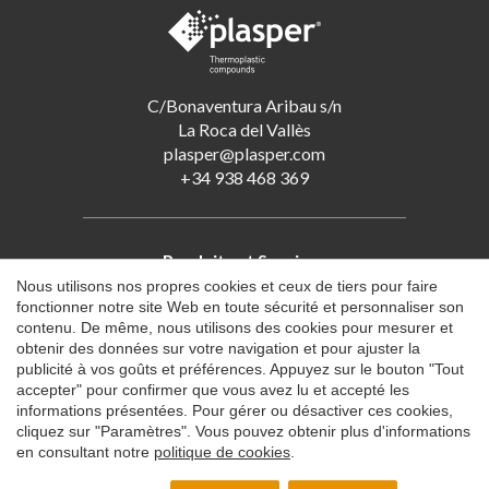
C/Bonaventura Aribau s/n
La Roca del Vallès
plasper@plasper.com
+34 938 468 369
Produits et Services
Nous utilisons nos propres cookies et ceux de tiers pour faire
Masterbatches
fonctionner notre site Web en toute sécurité et personnaliser son
Masterbatch de Carbonate de Calcium
contenu. De même, nous utilisons des cookies pour mesurer et
Mélange-Maître absorbeur d'humidité
obtenir des données sur votre navigation et pour ajuster la
publicité à vos goûts et préférences. Appuyez sur le bouton "Tout
Compounds de PVC souple
accepter" pour confirmer que vous avez lu et accepté les
Compounds retardateurs de flamme sans halogène (HFFR)
informations présentées. Pour gérer ou désactiver ces cookies,
Enregistrer les paramètres
Tout accepter
Gestion des déchets industriels
cliquez sur "Paramètres". Vous pouvez obtenir plus d'informations
en consultant notre
politique de cookies
.
Traitement des déchets industriels
Achat de déchets industriels