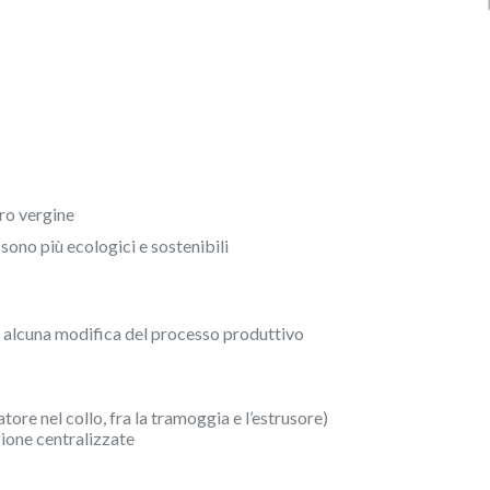
ersonali dell'utente attraverso la continua osservazione delle sue abitud
ione. Grazie ad essi possiamo conoscere le abitudini di navigazione sul
 pubblicità relativa al profilo di navigazione dell'utente.
Salva impostazione
Accetta tutti
ro vergine
ono più ecologici e sostenibili
 alcuna modifica del processo produttivo
tore nel collo, fra la tramoggia e l’estrusore)
zione centralizzate