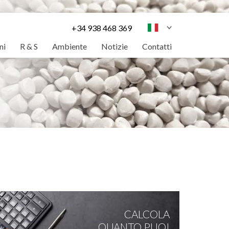
+34 938 468 369
ni
R & S
Ambiente
Notizie
Contatti
CALCOLA
QUANTO PUOI