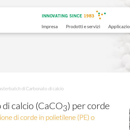
Impresa
Prodotti e servizi
Applicazio
sterbatch di Carbonato di calcio
 di calcio (CaCO
) per corde
3
one di corde in polietilene (PE) o