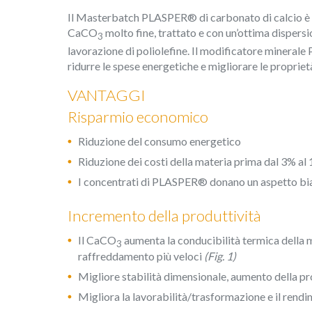
Modif
Il Masterbatch PLASPER® di carbonato di calcio è 
CaCO
molto fine, trattato e con un’ottima dispersio
3
lavorazione di poliolefine. Il modificatore mineral
Tecnic
ridurre le spese energetiche e migliorare le propriet
Questo s
migliora
VANTAGGI
ha la po
l'instal
Risparmio economico
causare 
Riduzione del consumo energetico
Analis
Riduzione dei costi della materia prima dal 3% a
Consento
I concentrati di PLASPER® donano un aspetto bia
web. Le 
misurare
Incremento della produttività
fine di 
del serv
migliora
Il CaCO
aumenta la conducibilità termica della 
3
prodotti
raffreddamento più veloci
(Fig. 1)
Migliore stabilità dimensionale, aumento della p
Market
Migliora la lavorabilità/trasformazione e il rendi
Questi c