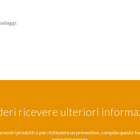
ballaggi:
eri ricevere ulteriori informa
i nostri prodotti o per richiedere un preventivo, compila questo fo
immediatamente.