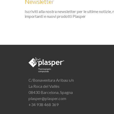
Newsletter
Iscriviti alla nostra newsletter per le ultime notizie, 
importanti e nuovi prodotti Plasper
C/Bonaventura Aribau s/n
La Roca del Vallès
08430 Barcelona, Spagna
plasper@plasper.com
+34 938 468 369