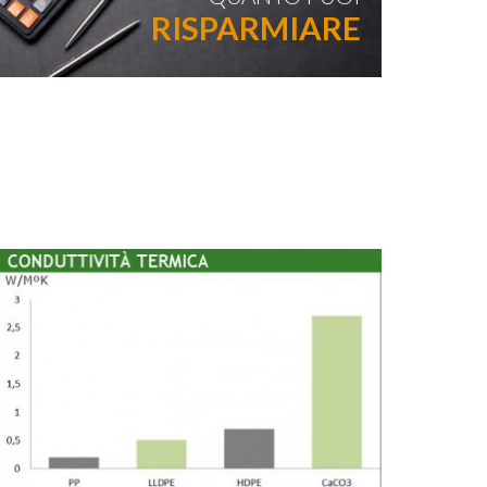
RISPARMIARE
 attivo
utente
edirne
trebbe
 sito
er
tenti al
li utenti
te per
o i
e le