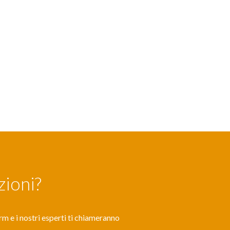
zioni?
rm e i nostri esperti ti chiameranno