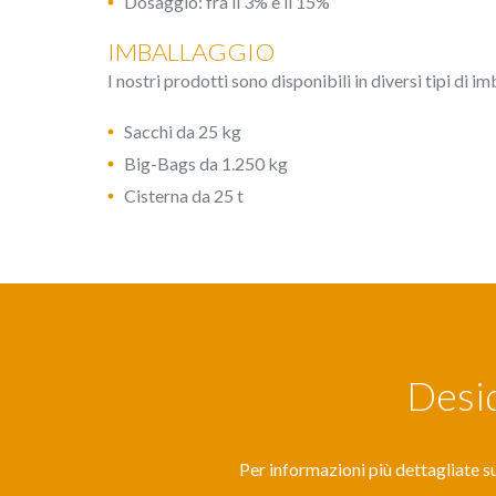
Dosaggio: fra il 3% e il 15%
IMBALLAGGIO
I nostri prodotti sono disponibili in diversi tipi di im
Sacchi da 25 kg
Big-Bags da 1.250 kg
Cisterna da 25 t
Desid
Per informazioni più dettagliate su