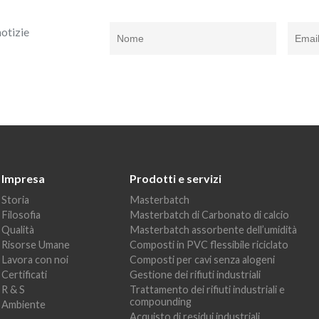
notizie
Impresa
Prodotti e servizi
Storia
Masterbatch
Filosofia
Masterbatch di Carbonato di calcio
Qualità
Masterbatch assorbente dell’umidità
Risorse Umane
Composti in PVC flessibile riciclato
Lavora con noi
Composti per cavi senza alogeni
Certificati
Gestione dei rifiuti industriali
R & S
Trattamento dei rifiuti industriali e
compounding
Ambiente
Acquisto di residui industriali