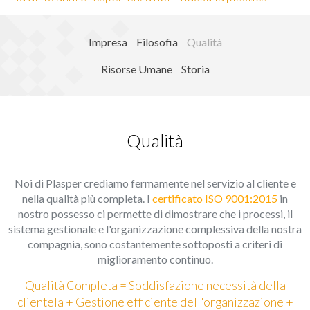
attraverso la continua osservazione delle sue abitudini di
navigazione. Grazie ad essi possiamo conoscere le
abitudini di navigazione sul sito e mostrare pubblicità
Impresa
Filosofia
Qualità
relativa al profilo di navigazione dell'utente.
Risorse Umane
Storia
Qualità
Noi di Plasper crediamo fermamente nel servizio al cliente e
nella qualità più completa. I
certificato ISO 9001:2015
in
nostro possesso ci permette di dimostrare che i processi, il
sistema gestionale e l'organizzazione complessiva della nostra
compagnia, sono costantemente sottoposti a criteri di
miglioramento continuo.
Qualità Completa = Soddisfazione necessità della
clientela + Gestione efficiente dell'organizzazione +