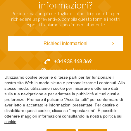
informazioni?
Per informazioni più dettagliate sui nostri prodotti o per
richiedere un preventivo, compila questo form e i nostri
esperti ti chiameranno immediatamente.
Richiedi informazioni
+34 938 468 369
plasper@plasper.com
Utilizziamo cookie propri e di terze parti per far funzionare il
nostro sito Web in modo sicuro e personalizzarne i contenuti. Allo
stesso modo, utilizziamo i cookie per misurare e ottenere dati
sulla tua navigazione e per adattare la pubblicità ai tuoi gusti e
preferenze. Premere il pulsante "Accetta tutti" per confermare di
Salva impostazione
Accetta tutti
aver letto e accettato le informazioni presentate. Per gestire o
disabilitare questi cookie, clicca su "Impostazioni". È possibile
ottenere maggiori informazioni consultando la nostra
politica sui
C/Bonaventura Aribau s/n
cookie
.
La Roca del Vallès