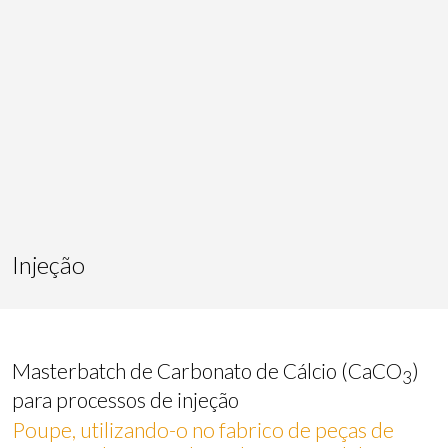
melhorias a partir da análise dos dados de utilização
efectuada pelos utilizadores do serviço. Eles nos permitem
salvar as informações de preferência do usuário para
melhorar a qualidade dos nossos serviços e oferecer uma
melhor experiência através dos produtos recomendados.
Marketing e publicidade
Esses cookies são utilizados para armazenar informações
sobre as preferências e escolhas pessoais do usuário
através da observação contínua de seus hábitos de
navegação. Graças a eles, podemos conhecer os hábitos
de navegação no site e exibir publicidade relacionada ao
perfil de navegação do usuário.
Injeção
Masterbatch de Carbonato de Cálcio (CaCO
)
3
para processos de injeção
Poupe, utilizando-o no fabrico de peças de