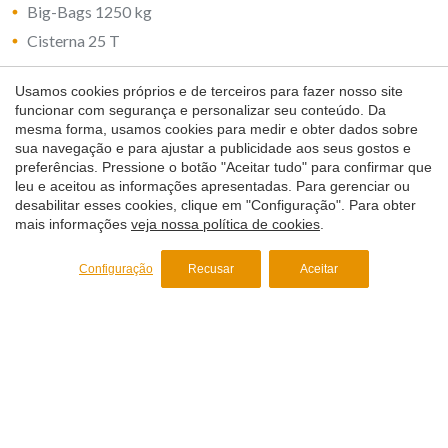
Big-Bags 1250 kg
Cisterna 25 T
Usamos cookies próprios e de terceiros para fazer nosso site
Salvar configuração
Aceitar tudo
funcionar com segurança e personalizar seu conteúdo. Da
mesma forma, usamos cookies para medir e obter dados sobre
sua navegação e para ajustar a publicidade aos seus gostos e
Deseja receber mais
preferências. Pressione o botão "Aceitar tudo" para confirmar que
leu e aceitou as informações apresentadas. Para gerenciar ou
informação?
desabilitar esses cookies, clique em "Configuração". Para obter
mais informações
veja nossa política de cookies
.
Para receber informação mais detalhada sobre algum dos
nossos produtos ou solicitar um orçamento, preencha este
Configuração
Recusar
Aceitar
formulário e os nossos especialistas entrarão, posteriormente,
em contacto consigo.
Solicitar mais informações
+34 938 468 369